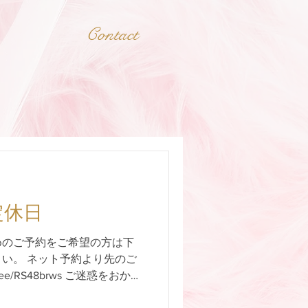
Contact
定休日
めのご予約をご希望の方は下
さい。 ネット予約より先のご
n.ee/RS48brws ご迷惑をおかけ
します。 定休日 日曜、祝