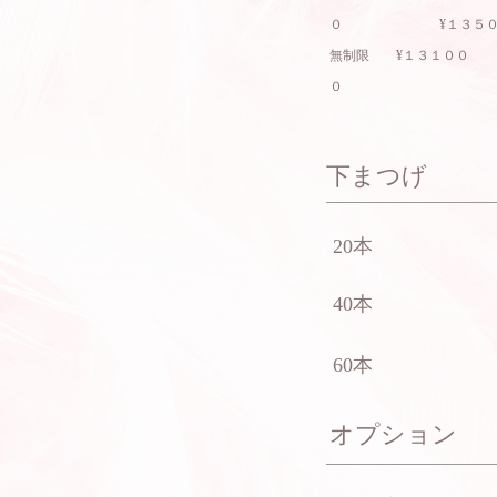
０ ¥１３５０
無制限 ¥１３１０
０
​下まつげ
20本
40本
60本
オプション