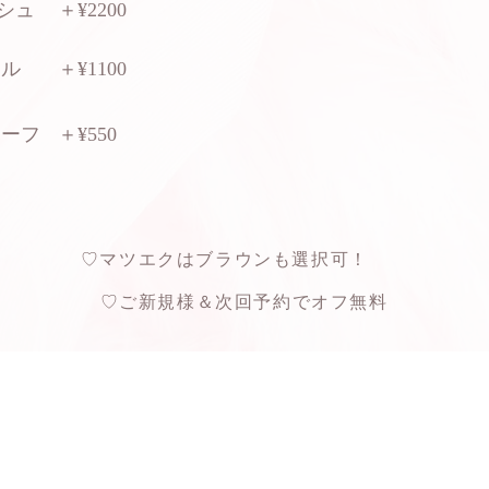
シュ
​＋¥2200
フル
​＋¥1100
ハーフ
​＋¥550
♡マツエクはブラウンも選択可！
♡ご新規様＆次回予約でオフ無料