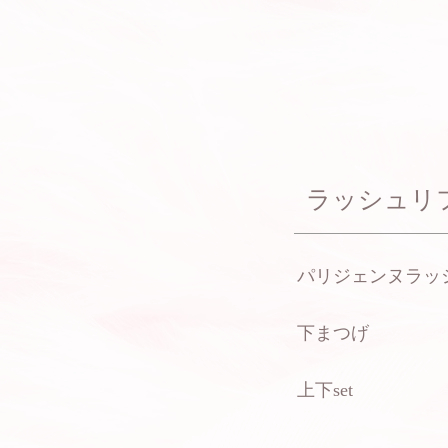
​ラッシュリフ
​パリジェンヌラッ
​下まつげ
​上下set