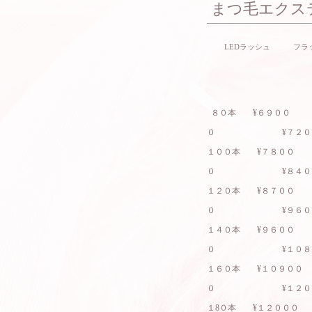
​まつ毛エクステ
​ LEDラッシュ フ
８０本 ¥６９０
０ ¥７２０
１００本 ¥７８
０ ¥８４０
１２０本 ¥８７
０ ¥９６０
１４０本 ¥９６
０ ¥１０８
１６０本 ¥１０９００
０ ¥１２０
１8０本 ¥１２０