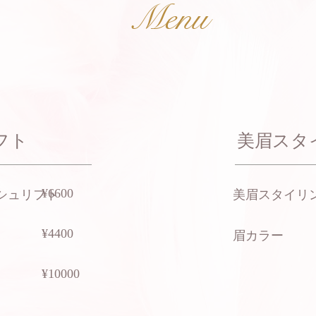
Menu
ト​
​美眉ス
​¥6600
シュリフト
​美眉スタイリ
​¥4400
​眉カラー
​¥10000