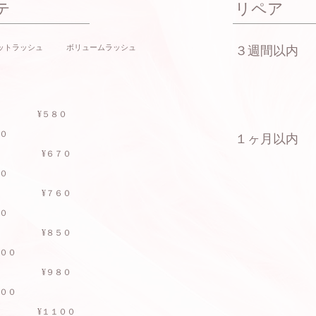
​
​リペア
ラットラッシュ ボリュームラッシュ
​３週間以内
０ ¥５８０
０
１ヶ月以内
００ ¥６７０
０
００ ¥７６０
０
００ ¥８５０
００
¥９８０
００
００ ¥１１００