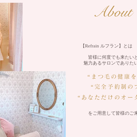
About 
【Refrain ルフラン】
皆様に何度でも来たい
魅力あるサロンでありた
“まつ毛の健康
“完全予約制の
“あなただけのオ
をご用意して皆様のご