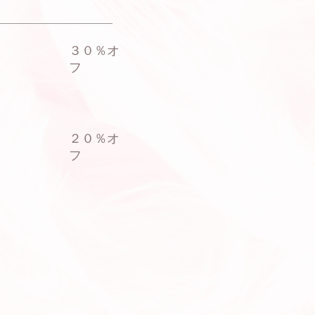
​３０％オ
フ
​２０％オ
フ